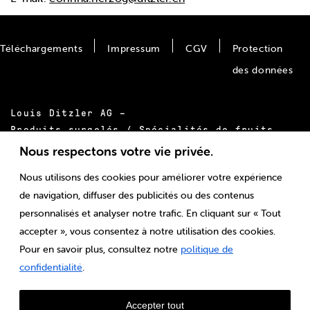
Téléchargements
Impressum
CGV
Protection
des données
Louis Ditzler AG –
Produits surgelés / Spécialités de fruits
Bäumlimattstrasse 20
Nous respectons votre vie privée.
CH-4313 Möhlin
Nous utilisons des cookies pour améliorer votre expérience
Tél.:
+41 61 855 55 00
de navigation, diffuser des publicités ou des contenus
E-mail:
info@ditzler.ch
personnalisés et analyser notre trafic. En cliquant sur « Tout
accepter », vous consentez à notre utilisation des cookies.
Pour en savoir plus, consultez notre
politique de
confidentialité
.
Accepter tout