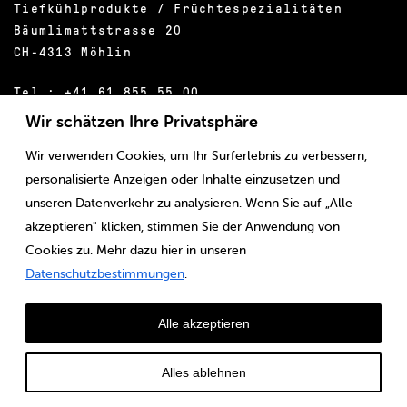
Tiefkühlprodukte / Früchtespezialitäten
Bäumlimattstrasse 20
CH-4313 Möhlin
Tel.:
+41 61 855 55 00
E-Mail:
info@ditzler.ch
Wir schätzen Ihre Privatsphäre
Wir verwenden Cookies, um Ihr Surferlebnis zu verbessern,
personalisierte Anzeigen oder Inhalte einzusetzen und
unseren Datenverkehr zu analysieren. Wenn Sie auf „Alle
akzeptieren" klicken, stimmen Sie der Anwendung von
Cookies zu. Mehr dazu hier in unseren
Datenschutzbestimmungen
.
© Louis Ditzler AG
Alle akzeptieren
Alles ablehnen