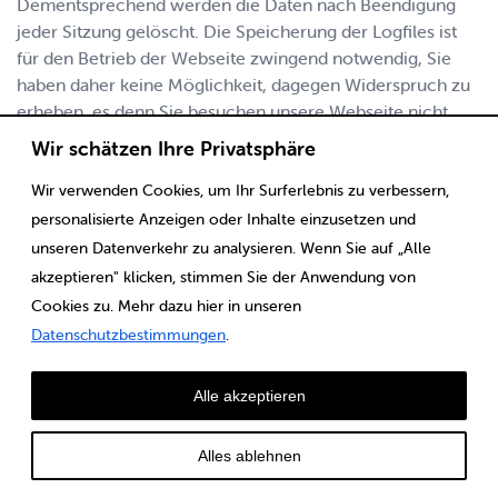
Dementsprechend werden die Daten nach Beendigung
jeder Sitzung gelöscht. Die Speicherung der Logfiles ist
für den Betrieb der Webseite zwingend notwendig, Sie
haben daher keine Möglichkeit, dagegen Widerspruch zu
erheben, es denn Sie besuchen unsere Webseite nicht.
Wir schätzen Ihre Privatsphäre
Cookies
Wir verwenden Cookies, um Ihr Surferlebnis zu verbessern,
Unsere Webseite verwendet Cookies. Bei Cookies handelt
personalisierte Anzeigen oder Inhalte einzusetzen und
es sich um Textdateien, die mit Hilfe des Browsers auf
unseren Datenverkehr zu analysieren. Wenn Sie auf „Alle
dem Betriebssystem Ihres Gerätes abgelegt werden, wenn
akzeptieren" klicken, stimmen Sie der Anwendung von
Sie unsere Webseite aufrufen. Cookies richten auf Ihrem
Cookies zu. Mehr dazu hier in unseren
Rechner keinen Schaden an und enthalten keine Viren.
Datenschutzbestimmungen
.
Teils sind Cookies technisch notwendig, damit die
Webseite funktionieren kann. Die meisten der von uns
verwendeten Cookies sind so genannte “Session-
Alle akzeptieren
Cookies”. Sie werden nach Ende Ihres Besuchs
automatisch gelöscht. Andere Cookies bleiben auf Ihrem
Alles ablehnen
Endgerät gespeichert, bis Sie diese löschen oder deren