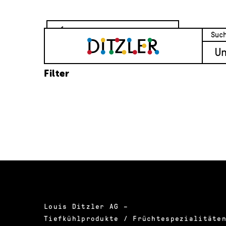
Zur Produkteübersicht
U
Filter
Louis Ditzler AG –
Tiefkühlprodukte / Früchtespezialitäte