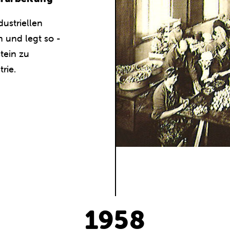
dustriellen
 und legt so -
tein zu
rie.
1958