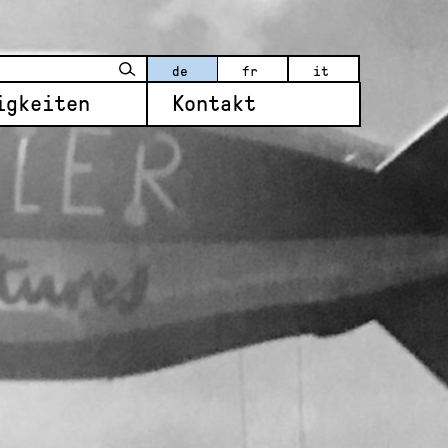
de
fr
it
igkeiten
Kontakt