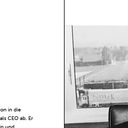
ion in die
 als CEO ab. Er
in und