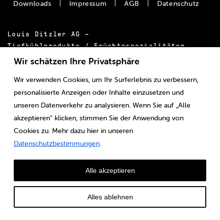
Downloads
Impressum
AGB
Datenschutz
Louis Ditzler AG –
Tiefkühlprodukte / Früchtespezialitäten
Bäumlimattstrasse 20
Wir schätzen Ihre Privatsphäre
CH-4313 Möhlin
Wir verwenden Cookies, um Ihr Surferlebnis zu verbessern,
Tel.:
+41 61 855 55 00
personalisierte Anzeigen oder Inhalte einzusetzen und
E-Mail:
info@ditzler.ch
unseren Datenverkehr zu analysieren. Wenn Sie auf „Alle
akzeptieren" klicken, stimmen Sie der Anwendung von
Cookies zu. Mehr dazu hier in unseren
Datenschutzbestimmungen
.
Alle akzeptieren
Alles ablehnen
© Louis Ditzler AG