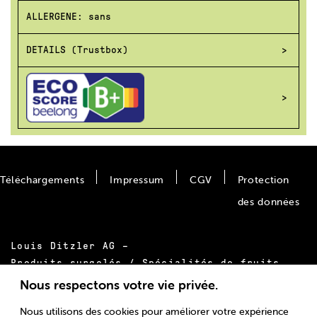
ALLERGENE: sans
DETAILS (Trustbox)
Téléchargements
Impressum
CGV
Protection
des données
Louis Ditzler AG –
Produits surgelés / Spécialités de fruits
Bäumlimattstrasse 20
Nous respectons votre vie privée.
CH-4313 Möhlin
Nous utilisons des cookies pour améliorer votre expérience