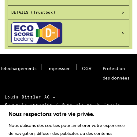
DETAILS (Trustbox)
Téléchargements
Impressum
CGV
Protection
des données
Louis Ditzler AG –
Produits surgelés / Spécialités de fruits
Bäumlimattstrasse 20
Nous respectons votre vie privée.
CH-4313 Möhlin
Nous utilisons des cookies pour améliorer votre expérience
Tél.:
+41 61 855 55 00
de navigation, diffuser des publicités ou des contenus