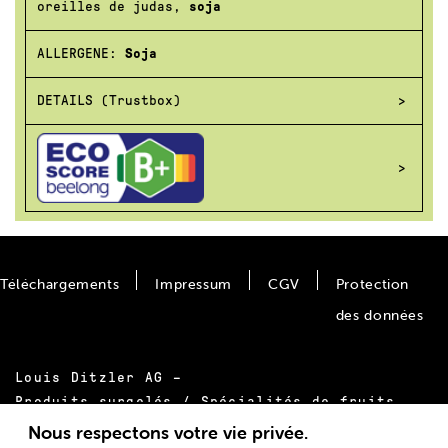
oreilles de judas,
soja
ALLERGENE:
Soja
DETAILS (Trustbox)
Téléchargements
Impressum
CGV
Protection
des données
Louis Ditzler AG –
Produits surgelés / Spécialités de fruits
Bäumlimattstrasse 20
Nous respectons votre vie privée.