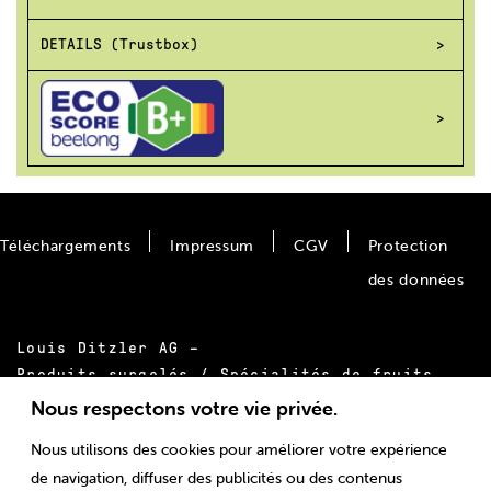
DETAILS (Trustbox)
Téléchargements
Impressum
CGV
Protection
des données
Louis Ditzler AG –
Produits surgelés / Spécialités de fruits
Bäumlimattstrasse 20
Nous respectons votre vie privée.
CH-4313 Möhlin
Nous utilisons des cookies pour améliorer votre expérience
Tél.:
+41 61 855 55 00
de navigation, diffuser des publicités ou des contenus