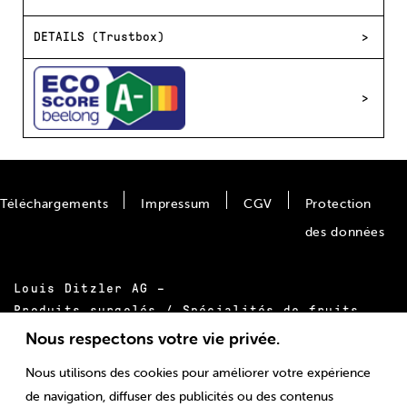
DETAILS (Trustbox)
Téléchargements
Impressum
CGV
Protection
des données
Louis Ditzler AG –
Produits surgelés / Spécialités de fruits
Bäumlimattstrasse 20
Nous respectons votre vie privée.
CH-4313 Möhlin
Nous utilisons des cookies pour améliorer votre expérience
Tél.:
+41 61 855 55 00
de navigation, diffuser des publicités ou des contenus