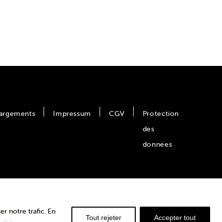
argements
Impressum
CGV
Protection
des
données
© Louis Ditzler AG
r notre trafic. En
Tout rejeter
Accepter tout