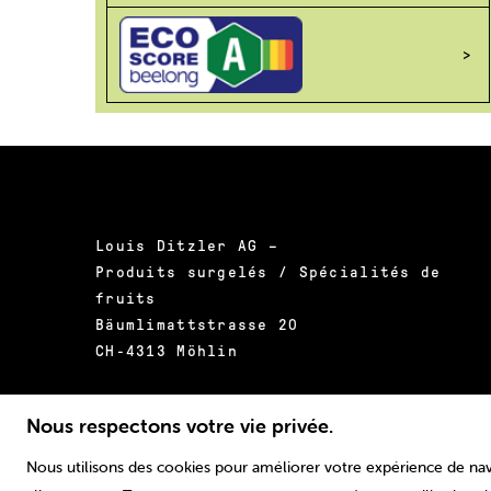
Louis Ditzler AG –
Produits surgelés / Spécialités de
fruits
Bäumlimattstrasse 20
CH-4313 Möhlin
Tél.:
+41 61 855 55 00
Nous respectons votre vie privée.
E-mail:
info@ditzler.ch
Nous utilisons des cookies pour améliorer votre expérience de navig