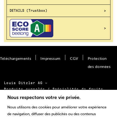
DETAILS (Trustbox)
Téléchargements
Impressum
CGV
Protection
des données
Louis Ditzler AG –
Produits surgelés / Spécialités de fruits
Bäumlimattstrasse 20
Nous respectons votre vie privée.
CH-4313 Möhlin
Nous utilisons des cookies pour améliorer votre expérience
Tél.:
+41 61 855 55 00
de navigation, diffuser des publicités ou des contenus