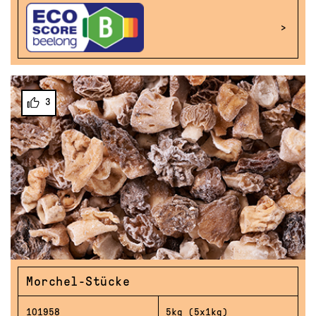
3
Morchel-Stücke
101958
5kg (5x1kg)