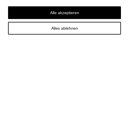
Alle akzeptieren
Alles ablehnen
Steinpilz-Stücke
100319
5kg (5x1kg)
HAUPTKOMPONENTEN: Steinpilze
ALLERGENE: Keine
DETAILS (Trustbox)