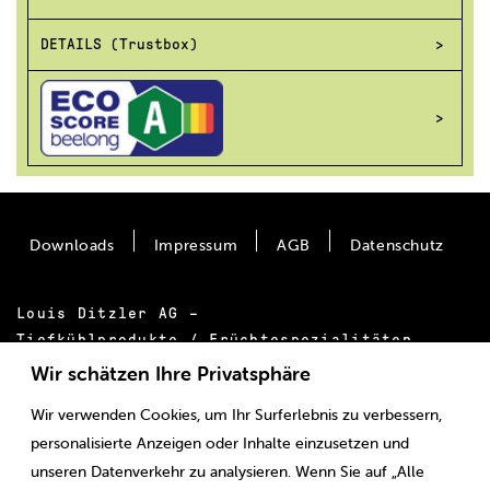
DETAILS (Trustbox)
Downloads
Impressum
AGB
Datenschutz
Louis Ditzler AG –
Tiefkühlprodukte / Früchtespezialitäten
Bäumlimattstrasse 20
Wir schätzen Ihre Privatsphäre
CH-4313 Möhlin
Wir verwenden Cookies, um Ihr Surferlebnis zu verbessern,
Tel.:
+41 61 855 55 00
personalisierte Anzeigen oder Inhalte einzusetzen und
E-Mail:
info@ditzler.ch
unseren Datenverkehr zu analysieren. Wenn Sie auf „Alle