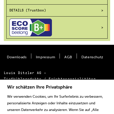
DETAILS (Trustbox)
Downloads
Impressum
AGB
Datenschutz
Louis Ditzler AG –
Tiefkühlprodukte / Früchtespezialitäten
Bäumlimattstrasse 20
Wir schätzen Ihre Privatsphäre
CH-4313 Möhlin
Wir verwenden Cookies, um Ihr Surferlebnis zu verbessern,
Tel.:
+41 61 855 55 00
personalisierte Anzeigen oder Inhalte einzusetzen und
E-Mail:
info@ditzler.ch
unseren Datenverkehr zu analysieren. Wenn Sie auf „Alle