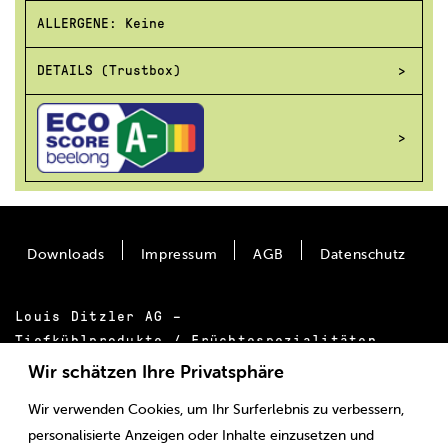
ALLERGENE: Keine
DETAILS (Trustbox)
Downloads
Impressum
AGB
Datenschutz
Louis Ditzler AG –
Tiefkühlprodukte / Früchtespezialitäten
Bäumlimattstrasse 20
Wir schätzen Ihre Privatsphäre
CH-4313 Möhlin
Wir verwenden Cookies, um Ihr Surferlebnis zu verbessern,
Tel.:
+41 61 855 55 00
personalisierte Anzeigen oder Inhalte einzusetzen und