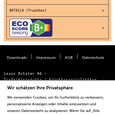
DETAILS (Trustbox)
Downloads
Impressum
AGB
Datenschutz
Louis Ditzler AG –
Tiefkühlprodukte / Früchtespezialitäten
Bäumlimattstrasse 20
Wir schätzen Ihre Privatsphäre
CH-4313 Möhlin
Wir verwenden Cookies, um Ihr Surferlebnis zu verbessern,
Tel.:
+41 61 855 55 00
personalisierte Anzeigen oder Inhalte einzusetzen und
E-Mail:
info@ditzler.ch
unseren Datenverkehr zu analysieren. Wenn Sie auf „Alle