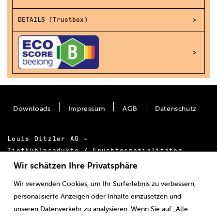
DETAILS (Trustbox)
Downloads
Impressum
AGB
Datenschutz
Louis Ditzler AG –
Tiefkühlprodukte / Früchtespezialitäten
Bäumlimattstrasse 20
Wir schätzen Ihre Privatsphäre
CH-4313 Möhlin
Wir verwenden Cookies, um Ihr Surferlebnis zu verbessern,
Tel.:
+41 61 855 55 00
personalisierte Anzeigen oder Inhalte einzusetzen und
E-Mail:
info@ditzler.ch
unseren Datenverkehr zu analysieren. Wenn Sie auf „Alle