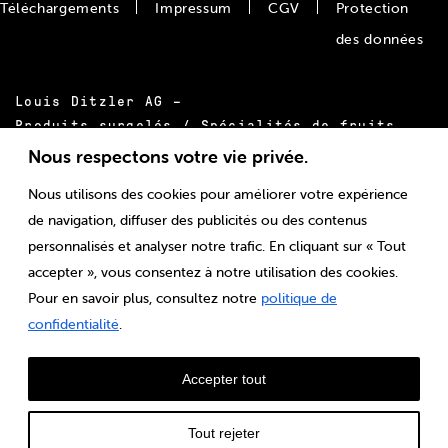
Téléchargements
Impressum
CGV
Protection
des données
Louis Ditzler AG –
Produits surgelés / Spécialités de fruits
Bäumlimattstrasse 20
Nous respectons votre vie privée.
CH-4313 Möhlin
Nous utilisons des cookies pour améliorer votre expérience
Tél.:
+41 61 855 55 00
de navigation, diffuser des publicités ou des contenus
E-mail:
info@ditzler.ch
personnalisés et analyser notre trafic. En cliquant sur « Tout
accepter », vous consentez à notre utilisation des cookies.
Pour en savoir plus, consultez notre
politique de
confidentialité
.
Accepter tout
Tout rejeter
© Louis Ditzler AG