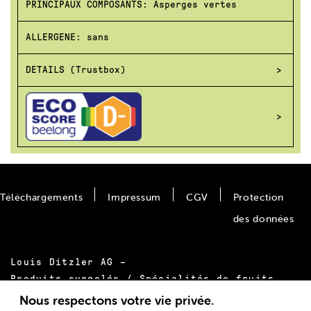
PRINCIPAUX COMPOSANTS: Asperges vertes
ALLERGENE: sans
DETAILS (Trustbox)
Téléchargements
Impressum
CGV
Protection
des données
Louis Ditzler AG –
Produits surgelés / Spécialités de fruits
Bäumlimattstrasse 20
Nous respectons votre vie privée.