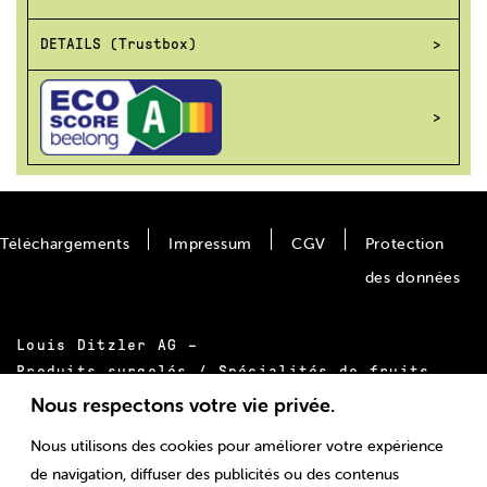
DETAILS (Trustbox)
Téléchargements
Impressum
CGV
Protection
des données
Louis Ditzler AG –
Produits surgelés / Spécialités de fruits
Bäumlimattstrasse 20
Nous respectons votre vie privée.
CH-4313 Möhlin
Nous utilisons des cookies pour améliorer votre expérience
Tél.:
+41 61 855 55 00
de navigation, diffuser des publicités ou des contenus