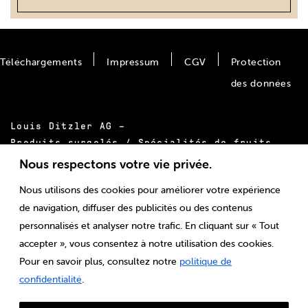
Téléchargements
Impressum
CGV
Protection
des données
Louis Ditzler AG –
Produits surgelés / Spécialités de fruits
Bäumlimattstrasse 20
Nous respectons votre vie privée.
CH-4313 Möhlin
Nous utilisons des cookies pour améliorer votre expérience
Tél.:
+41 61 855 55 00
de navigation, diffuser des publicités ou des contenus
E-mail:
info@ditzler.ch
personnalisés et analyser notre trafic. En cliquant sur « Tout
accepter », vous consentez à notre utilisation des cookies.
Pour en savoir plus, consultez notre
politique de
confidentialité
.