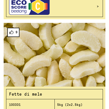
9
Fette di mele
100331
5kg (2x2.5kg)