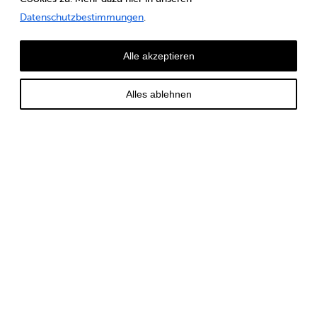
Datenschutzbestimmungen
.
Alle akzeptieren
Fragole
Alles ablehnen
100330
5kg (2x2.5kg)
HAUPTKOMPONENTEN: Fragole
ALLERGENE: senza
DETAILS (Trustbox)