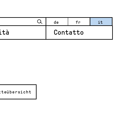
de
fr
it
ità
Contatto
kteübersicht