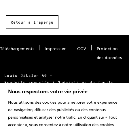
Retour à l’aperçu
Téléchargements
Impressum
CGV
Protection
des données
Louis Ditzler AG –
Produits surgelés / Spécialités de fruits
Bäumlimattstrasse 20
Nous respectons votre vie privée.
CH-4313 Möhlin
Nous utilisons des cookies pour améliorer votre expérience
Tél.:
+41 61 855 55 00
de navigation, diffuser des publicités ou des contenus
E-mail:
info@ditzler.ch
personnalisés et analyser notre trafic. En cliquant sur « Tout
accepter », vous consentez à notre utilisation des cookies.